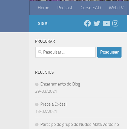
Home
Podcast
Curso EAD
Web TV
SIGA:
PROCURAR
Pesquisar
por:
RECENTES
Encerramento do Blog
29/03/2021
Prece a Oxóssi
13/02/2021
Participe do grupo do Núcleo Mata Verde no