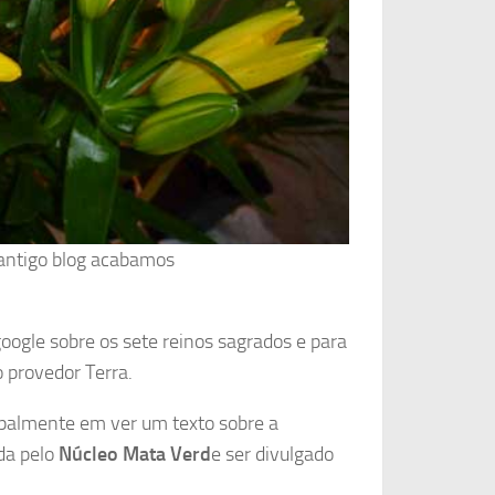
antigo blog acabamos
ogle sobre os sete reinos sagrados e para
o provedor Terra.
ipalmente em ver um texto sobre a
da pelo
Núcleo Mata Verd
e ser divulgado