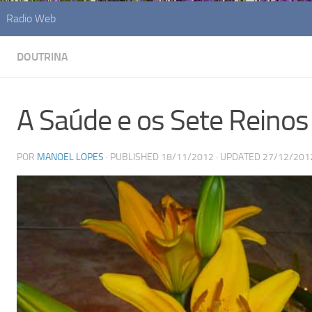
Radio Web
DOUTRINA
A Saúde e os Sete Reino
POR
MANOEL LOPES
· PUBLISHED
18/11/2012
· UPDATED
27/12/201