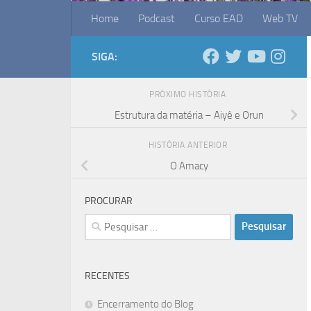
Home
Podcast
Curso EAD
Web TV
SIGA:
PRÓXIMO HISTÓRIA
Estrutura da matéria – Aiyê e Orun
HISTÓRIA ANTERIOR
O Amacy
PROCURAR
Pesquisar
por:
RECENTES
Encerramento do Blog