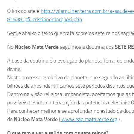
O link do site é
http://vilamulher.terra.com.br/a-saude
81538-pfi-cristianemarquesi.php
Segue abaixo o texto que trata sobre os sete reinos sagra
No
Núcleo Mata Verde
seguimos a doutrina dos
SETE R
A base da doutrina é a evolução do planeta Terra, de onde
divina.
Neste processo evolutivo do planeta, que segundo as últi
bilhões de anos, identificamos sete períodos distintos 
Dentro na visão religiosa umbandista, aceitamos que as
possíveis devido a intervenção das potências celestiais:
O
Para conhecer melhor e se aprofundar no estudo da dout
do
Núcleo Mata Verde
(
www.ead.mataverde.org
).
O que tem a ver a saúde com os sete reinos?