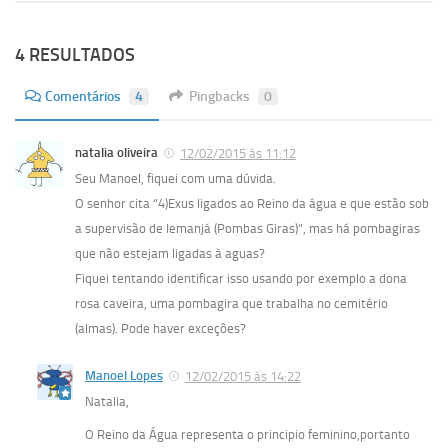
4 RESULTADOS
Comentários
4
Pingbacks
0
natalia oliveira
12/02/2015 às 11:12
Seu Manoel, fiquei com uma dúvida.
O senhor cita “4)Exus ligados ao Reino da água e que estão sob
a supervisão de Iemanjá (Pombas Giras)”, mas há pombagiras
que não estejam ligadas à aguas?
Fiquei tentando identificar isso usando por exemplo a dona
rosa caveira, uma pombagira que trabalha no cemitério
(almas). Pode haver exceções?
Manoel Lopes
12/02/2015 às 14:22
Natalia,
O Reino da Água representa o principio feminino,portanto