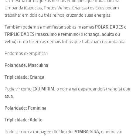
Dá mesma forma que as demais entidades que trabalham na
Umbanda (Caboclos, Pretos Velhos, Crianças) os Exus podem
trabalhar em dois ou três reinos, cruzando suas energias.
Também podem se manifestar sob as mesmas
POLARIDADES e
TRIPLICIDADES
(
masculino e feminino
) e (
criança, adulto ou
velho
) como fazem as demais linhas que trabalham na umbanda.
Podemos exemplificar:
Polaridade: Masculina
Triplicidade: Criança
Pode vir como
EXU MIRIM,
o nome vai depender do(s) reino(s) que
atua.
Polaridade: Feminina
Triplicidade: Adulto
Pode vir com a roupagem fluídica de
POMBA GIRA,
o nome vai