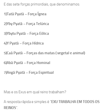
E das sete forças primordiais, que denominamos:
1)Tatá Pyatã – Força Ígnea
2)Yby Pyatã – Força Telúrica
3)Ybytu Pyatã – Força Eólica
4)Y Pyatã – Força Hídrica
5)Caá Pyatã – Forças das matas ( vegetal e animal)
6)Abá Pyatã – Força Hominal
7)Angá Pyatã – Força Espiritual
Mas e os Exus em qual reino trabalham?
A resposta rápida e simples é “
EXU TRABALHA EM TODOS OS
REINOS
”.