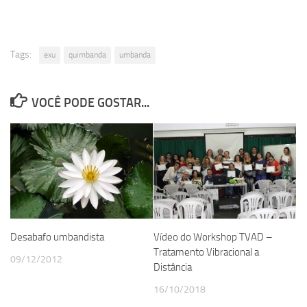
Tags:
exu
quimbanda
umbanda
VOCÊ PODE GOSTAR...
Desabafo umbandista
Vídeo do Workshop TVAD –
Tratamento Vibracional a
09/12/2012
Distância
16/10/2018