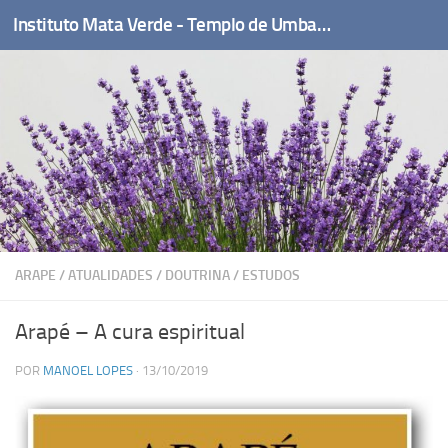
Instituto Mata Verde - Templo de Umbanda
Skip to content
ARAPE
/
ATUALIDADES
/
DOUTRINA
/
ESTUDOS
Arapé – A cura espiritual
POR
MANOEL LOPES
·
13/10/2019