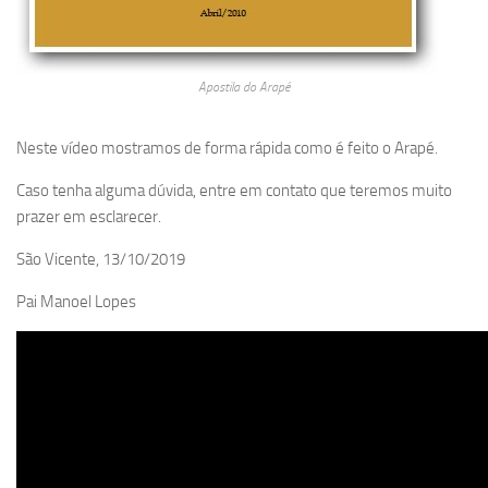
Apostila do Arapé
Neste vídeo mostramos de forma rápida como é feito o Arapé.
Caso tenha alguma dúvida, entre em contato que teremos muito
prazer em esclarecer.
São Vicente, 13/10/2019
Pai Manoel Lopes