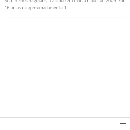
Sete Reinos Sagrados, realizado em março e abril de 2009. São
16 aulas de aproximadamente 1...