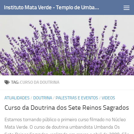
Instituto Mata Verde - Templo de Umbanda
Skip to content
TAG:
CURSO DA DOUTRINA
ATUALIDADES
/
DOUTRINA
/
PALESTRAS E EVENTOS
/
VIDEOS
Curso da Doutrina dos Sete Reinos Sagrados
Estamos tornando público o primeiro curso filmado no Núcleo
Mata Verde. O curso de doutrina umbandista Umbanda Os