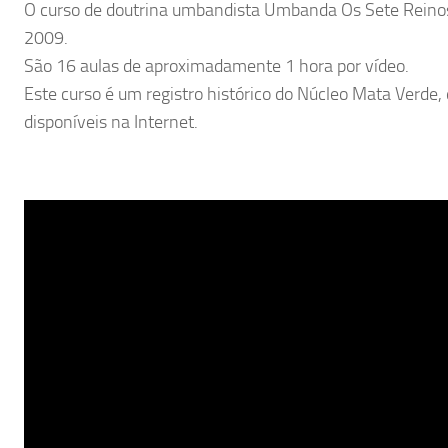
O curso de doutrina umbandista Umbanda Os Sete Reinos 
2009.
São 16 aulas de aproximadamente 1 hora por vídeo.
Este curso é um registro histórico do Núcleo Mata Verde
disponíveis na Internet.