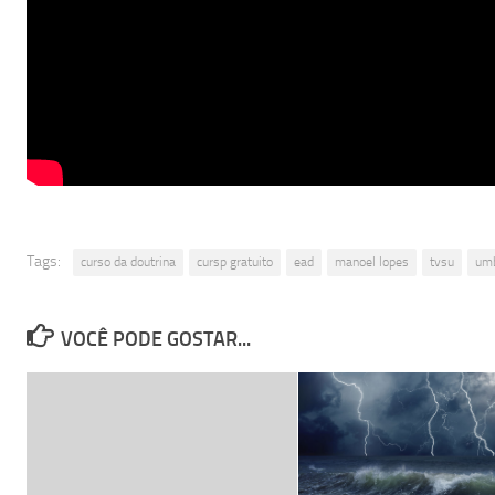
Tags:
curso da doutrina
cursp gratuito
ead
manoel lopes
tvsu
umb
VOCÊ PODE GOSTAR...