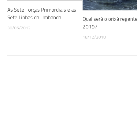
As Sete Forças Primordiais e as
Sete Linhas da Umbanda
Qual será o orixá regent
2019?
30/06/2012
18/12/2018