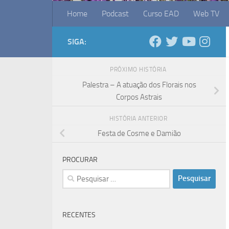
Home
Podcast
Curso EAD
Web TV
SIGA:
PRÓXIMO HISTÓRIA
Palestra – A atuação dos Florais nos
Corpos Astrais
HISTÓRIA ANTERIOR
Festa de Cosme e Damião
PROCURAR
Pesquisar
por:
RECENTES