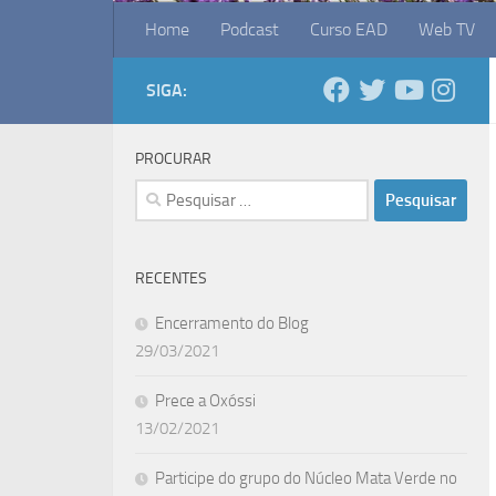
Home
Podcast
Curso EAD
Web TV
SIGA:
PROCURAR
Pesquisar
por:
RECENTES
Encerramento do Blog
29/03/2021
Prece a Oxóssi
13/02/2021
Participe do grupo do Núcleo Mata Verde no