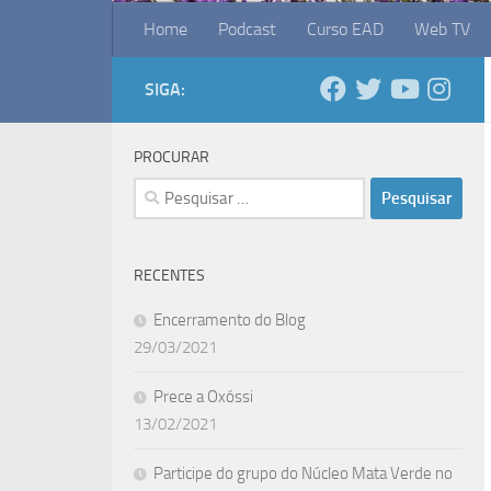
Home
Podcast
Curso EAD
Web TV
SIGA:
PROCURAR
Pesquisar
por:
RECENTES
Encerramento do Blog
29/03/2021
Prece a Oxóssi
13/02/2021
Participe do grupo do Núcleo Mata Verde no