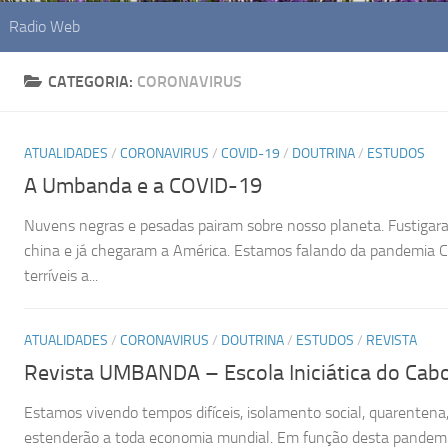
Radio Web
CATEGORIA:
CORONAVIRUS
ATUALIDADES
/
CORONAVIRUS
/
COVID-19
/
DOUTRINA
/
ESTUDOS
A Umbanda e a COVID-19
Nuvens negras e pesadas pairam sobre nosso planeta. Fustigar
china e já chegaram a América. Estamos falando da pandemia C
terríveis a...
ATUALIDADES
/
CORONAVIRUS
/
DOUTRINA
/
ESTUDOS
/
REVISTA
Revista UMBANDA – Escola Iniciática do Cab
Estamos vivendo tempos difíceis, isolamento social, quarentena,
estenderão a toda economia mundial. Em função desta pandemi