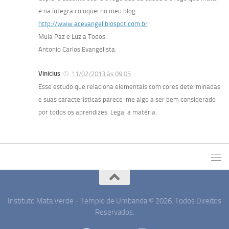
e na íntegra coloquei no meu blog:
http://www.acevangel.blospot.com.br
Muia Paz e Luz a Todos.
Antonio Carlos Evangelista.
Vinicius
11/02/2013 às 09:05
Esse estudo que relaciona elementais com cores determinadas
e suas características parece-me algo a ser bem considerado
por todos os aprendizes. Legal a matéria.
Instituto Mata Verde - Templo de Umbanda © 2026. Todos Direitos
Reservados.