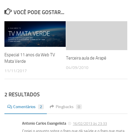
VOCÊ PODE GOSTAR...
Especial 11 anos da Web TV
Terceira aula de Arapé
Mata Verde
04/09/2010
11/11/2017
2 RESULTADOS
Comentários
2
Pingbacks
0
Antonio Carlos Evangelista
16/02/2013 às 23:33
Copiei o assunto sobre o fogo que dá saúde e o fogo que mata.