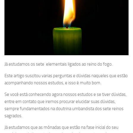
Já estudamos os sete elementais ligados ao reino do fogo.
Este artigo suscitou varias perguntas e dúvidas naqueles que estão
acompanhando nossos estudos, e isso é muito bom.
Se você está conhecendo agora nossos estudos e se tiver dúvidas,
entre em contato que iremos procurar elucidar suas dúvidas,
sempre fundamentados na doutrina umbandista dos sete reinos
sagrados.
Já estudamos que as mônadas que estão na fase inicial do seu