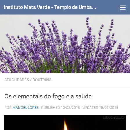
Instituto Mata Verde - Templo de Umbanda
Skip to content
ATUALIDADES
/
DOUTRINA
Os elementais do fogo e a saúde
POR
MANOEL LOPES
· PUBLISHED
10/02/2013
· UPDATED
18/02/2013