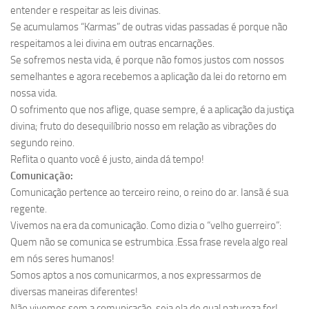
entender e respeitar as leis divinas.
Se acumulamos “Karmas” de outras vidas passadas é porque não
respeitamos a lei divina em outras encarnações.
Se sofremos nesta vida, é porque não fomos justos com nossos
semelhantes e agora recebemos a aplicação da lei do retorno em
nossa vida.
O sofrimento que nos aflige, quase sempre, é a aplicação da justiça
divina; fruto do desequilíbrio nosso em relação as vibrações do
segundo reino.
Reflita o quanto você é justo, ainda dá tempo!
Comunicação:
Comunicação pertence ao terceiro reino, o reino do ar. Iansã é sua
regente.
Vivemos na era da comunicação. Como dizia o “velho guerreiro”:
Quem não se comunica se estrumbica .Essa frase revela algo real
em nós seres humanos!
Somos aptos a nos comunicarmos, a nos expressarmos de
diversas maneiras diferentes!
Não vivemos sem a comunicação, seja ela de qual natureza for!