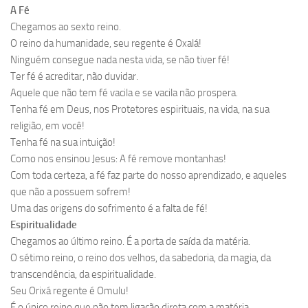
A Fé
Chegamos ao sexto reino.
O reino da humanidade, seu regente é Oxalá!
Ninguém consegue nada nesta vida, se não tiver fé!
Ter fé é acreditar, não duvidar.
Aquele que não tem fé vacila e se vacila não prospera.
Tenha fé em Deus, nos Protetores espirituais, na vida, na sua
religião, em você!
Tenha fé na sua intuição!
Como nos ensinou Jesus: A fé remove montanhas!
Com toda certeza, a fé faz parte do nosso aprendizado, e aqueles
que não a possuem sofrem!
Uma das origens do sofrimento é a falta de fé!
Espiritualidade
Chegamos ao último reino. É a porta de saída da matéria.
O sétimo reino, o reino dos velhos, da sabedoria, da magia, da
transcendência, da espiritualidade.
Seu Orixá regente é Omulu!
É o único reino que não tem ligação direta com a matéria.