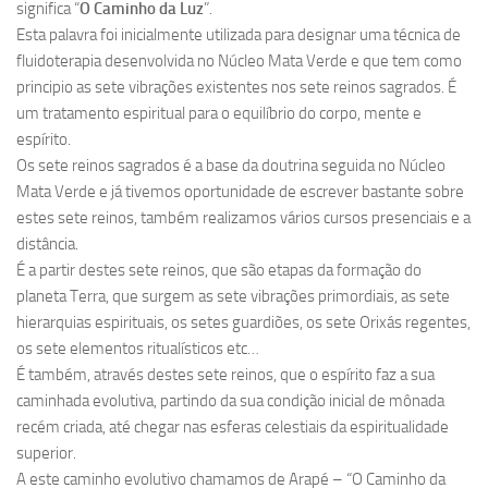
significa “
O Caminho da Luz
”.
Esta palavra foi inicialmente utilizada para designar uma técnica de
fluidoterapia desenvolvida no Núcleo Mata Verde e que tem como
principio as sete vibrações existentes nos sete reinos sagrados. É
um tratamento espiritual para o equilíbrio do corpo, mente e
espírito.
Os sete reinos sagrados é a base da doutrina seguida no Núcleo
Mata Verde e já tivemos oportunidade de escrever bastante sobre
estes sete reinos, também realizamos vários cursos presenciais e a
distância.
É a partir destes sete reinos, que são etapas da formação do
planeta Terra, que surgem as sete vibrações primordiais, as sete
hierarquias espirituais, os setes guardiões, os sete Orixás regentes,
os sete elementos ritualísticos etc…
É também, através destes sete reinos, que o espírito faz a sua
caminhada evolutiva, partindo da sua condição inicial de mônada
recém criada, até chegar nas esferas celestiais da espiritualidade
superior.
A este caminho evolutivo chamamos de Arapé – “O Caminho da