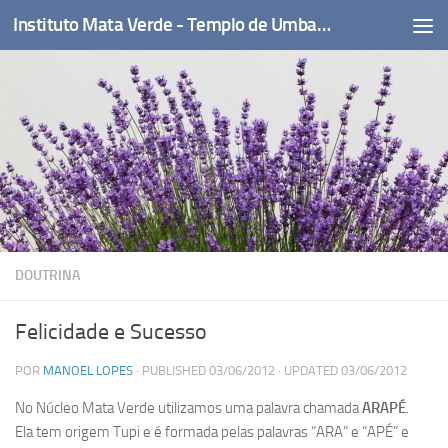
Instituto Mata Verde - Templo de Umbanda
Skip to content
DOUTRINA
Felicidade e Sucesso
POR
MANOEL LOPES
· PUBLISHED
03/06/2012
· UPDATED
03/06/2012
No Núcleo Mata Verde utilizamos uma palavra chamada
ARAPÉ
.
Ela tem origem Tupi e é formada pelas palavras “ARA” e “APÉ” e