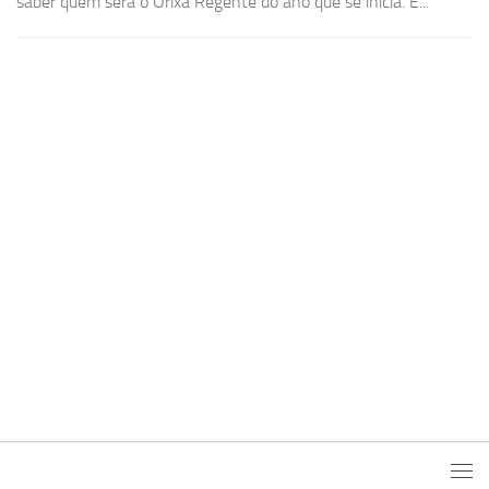
saber quem será o Orixá Regente do ano que se inicia. É...