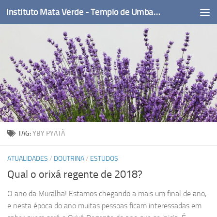
Instituto Mata Verde - Templo de Umbanda
Skip to content
TAG:
YBY PYATÃ
ATUALIDADES
/
DOUTRINA
/
ESTUDOS
Qual o orixá regente de 2018?
O ano da Muralha! Estamos chegando a mais um final de ano,
e nesta época do ano muitas pessoas ficam interessadas em