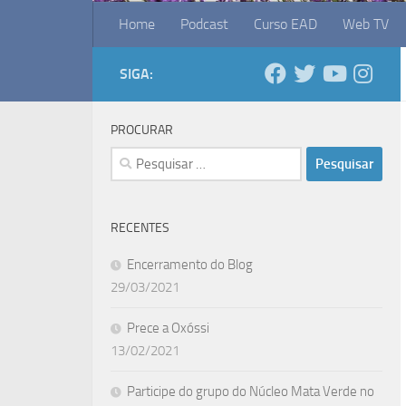
Home
Podcast
Curso EAD
Web TV
SIGA:
PROCURAR
Pesquisar
por:
RECENTES
Encerramento do Blog
29/03/2021
Prece a Oxóssi
13/02/2021
Participe do grupo do Núcleo Mata Verde no