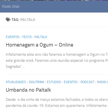
Radio Web
TAG:
PALTALK
EVENTOS
/
FESTA
/
PALTALK
Homenagem a Ogum – Online
Infelizmente este ano não faremos a homenagem a Ogum no Te
este grande orixá. Faremos uma reunião especial no programa P
Sagrados”....
ATUALIDADES
/
DOUTRINA
/
ESTUDOS
/
EVENTOS
/
PODCAST
/
RADIO
Umbanda no Paltalk
Desde o dia vinte de março estamos fechados, e todos os atend
pandemia da covide-19. Estamos em quarentena. Infelizmente