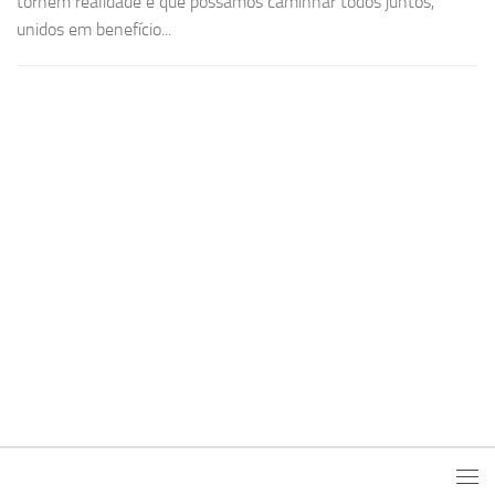
tornem realidade e que possamos caminhar todos juntos,
unidos em benefício...