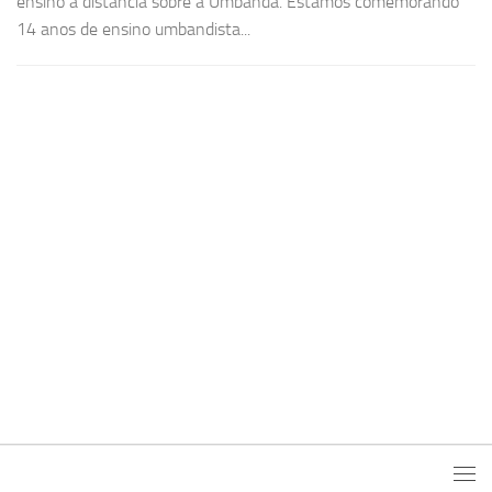
ensino a distância sobre a Umbanda. Estamos comemorando
14 anos de ensino umbandista...