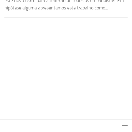
este novo texto para a reflexão de todos os umbandistas. Em
hipótese alguma apresentamos este trabalho como...