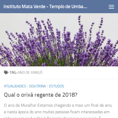
Instituto Mata Verde - Templo de Umbanda
Skip to content
TAG:
ANO DE XANGÔ
ATUALIDADES
/
DOUTRINA
/
ESTUDOS
Qual o orixá regente de 2018?
O ano da Muralha! Estamos chegando a mais um final de ano,
e nesta época do ano muitas pessoas ficam interessadas em