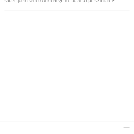
saber quem será o Orixá Regente do ano que se inicia. É...