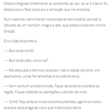
Estava integrado totalmente ao ambiente, ao céu, ao ar e a terra. Eu
estava vivo e feliz, essa era a sensação que me envolvia.
Num repente, caminhando na estrada de terra batida, percebi a
silhueta de um homem, magro e alto, que estava vindo em minha
direção.
Era o João da porteira.
— Boa tarde sinhô!
— Boa tarde João, como vai?
— Me desculpe a demora, precisei ir até a cidade comprar uns
apetrechos, umas ferramentas pra cuidá da terra.
— Sem nenhum problema João, fiquei apreciando a beleza da
região. Fiquei notando as plantações a perder de vista.
— Sinhô! Aqui já teve muita coisa boa plantada, agora só restou
laranja e esta praga de cana, que mata toda a terra.