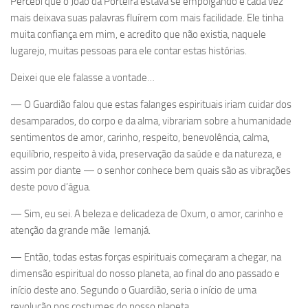
Percebi que o João da Porteira estava se empolgando e cada vez
mais deixava suas palavras fluírem com mais facilidade. Ele tinha
muita confiança em mim, e acredito que não existia, naquele
lugarejo, muitas pessoas para ele contar estas histórias.
Deixei que ele falasse a vontade…
— O Guardião falou que estas falanges espirituais iriam cuidar dos
desamparados, do corpo e da alma, vibrariam sobre a humanidade
sentimentos de amor, carinho, respeito, benevolência, calma,
equilíbrio, respeito à vida, preservação da saúde e da natureza, e
assim por diante — o senhor conhece bem quais são as vibrações
deste povo d’água.
— Sim, eu sei. A beleza e delicadeza de Oxum, o amor, carinho e
atenção da grande mãe Iemanjá.
— Então, todas estas forças espirituais começaram a chegar, na
dimensão espiritual do nosso planeta, ao final do ano passado e
início deste ano. Segundo o Guardião, seria o início de uma
revolução nos costumes do nosso planeta.