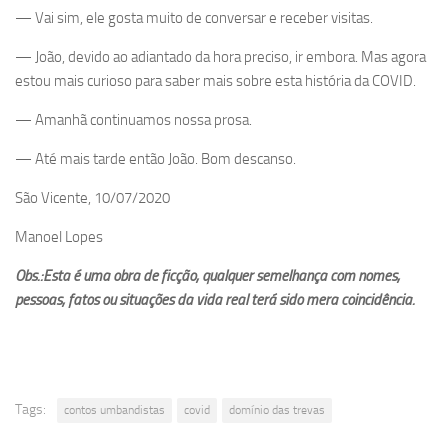
— Vai sim, ele gosta muito de conversar e receber visitas.
— João, devido ao adiantado da hora preciso, ir embora. Mas agora
estou mais curioso para saber mais sobre esta história da COVID.
— Amanhã continuamos nossa prosa.
— Até mais tarde então João. Bom descanso.
São Vicente, 10/07/2020
Manoel Lopes
Obs.:Esta é uma obra de ficção, qualquer semelhança com nomes,
pessoas, fatos ou situações da vida real terá sido mera coincidência.
Tags:
contos umbandistas
covid
domínio das trevas