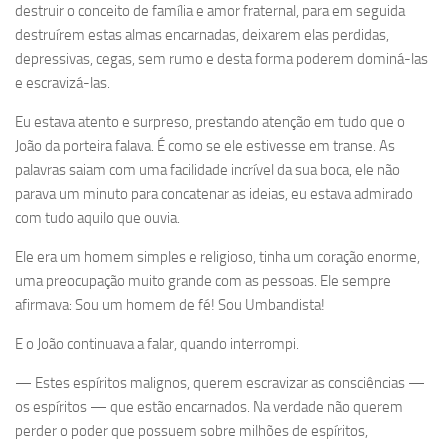
destruir o conceito de família e amor fraternal, para em seguida
destruírem estas almas encarnadas, deixarem elas perdidas,
depressivas, cegas, sem rumo e desta forma poderem dominá-las
e escravizá-las.
Eu estava atento e surpreso, prestando atenção em tudo que o
João da porteira falava. É como se ele estivesse em transe. As
palavras saiam com uma facilidade incrível da sua boca, ele não
parava um minuto para concatenar as ideias, eu estava admirado
com tudo aquilo que ouvia.
Ele era um homem simples e religioso, tinha um coração enorme,
uma preocupação muito grande com as pessoas. Ele sempre
afirmava: Sou um homem de fé! Sou Umbandista!
E o João continuava a falar, quando interrompi.
— Estes espíritos malignos, querem escravizar as consciências —
os espíritos — que estão encarnados. Na verdade não querem
perder o poder que possuem sobre milhões de espíritos,