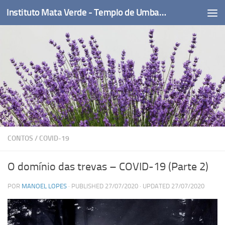
Instituto Mata Verde - Templo de Umbanda
Skip to content
CONTOS
/
COVID-19
O domínio das trevas – COVID-19 (Parte 2)
POR
MANOEL LOPES
· PUBLISHED
27/07/2020
· UPDATED
27/07/2020