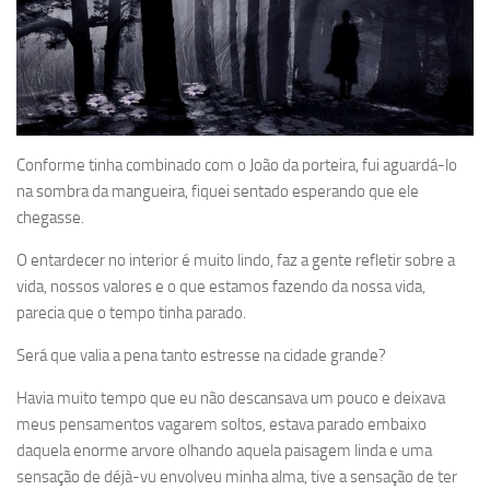
Conforme tinha combinado com o João da porteira, fui aguardá-lo
na sombra da mangueira, fiquei sentado esperando que ele
chegasse.
O entardecer no interior é muito lindo, faz a gente refletir sobre a
vida, nossos valores e o que estamos fazendo da nossa vida,
parecia que o tempo tinha parado.
Será que valia a pena tanto estresse na cidade grande?
Havia muito tempo que eu não descansava um pouco e deixava
meus pensamentos vagarem soltos, estava parado embaixo
daquela enorme arvore olhando aquela paisagem linda e uma
sensação de déjà-vu envolveu minha alma, tive a sensação de ter